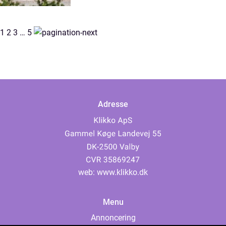
1
2
3
…
5
Adresse
web:
www.klikko.dk
Menu
Annoncering