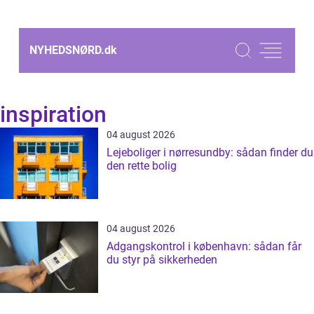
NYHEDSNØRD.
dk
inspiration
04 august 2026
Lejeboliger i nørresundby: sådan finder du
den rette bolig
04 august 2026
Adgangskontrol i københavn: sådan får
du styr på sikkerheden