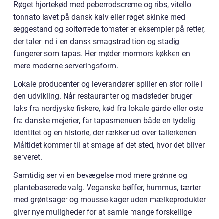
Røget hjortekød med peberrodscreme og ribs, vitello
tonnato lavet på dansk kalv eller røget skinke med
æggestand og soltørrede tomater er eksempler på retter,
der taler ind i en dansk smagstradition og stadig
fungerer som tapas. Her møder mormors køkken en
mere moderne serveringsform.
Lokale producenter og leverandører spiller en stor rolle i
den udvikling. Når restauranter og madsteder bruger
laks fra nordjyske fiskere, kød fra lokale gårde eller oste
fra danske mejerier, får tapasmenuen både en tydelig
identitet og en historie, der rækker ud over tallerkenen.
Måltidet kommer til at smage af det sted, hvor det bliver
serveret.
Samtidig ser vi en bevægelse mod mere grønne og
plantebaserede valg. Veganske bøffer, hummus, tærter
med grøntsager og mousse-kager uden mælkeprodukter
giver nye muligheder for at samle mange forskellige