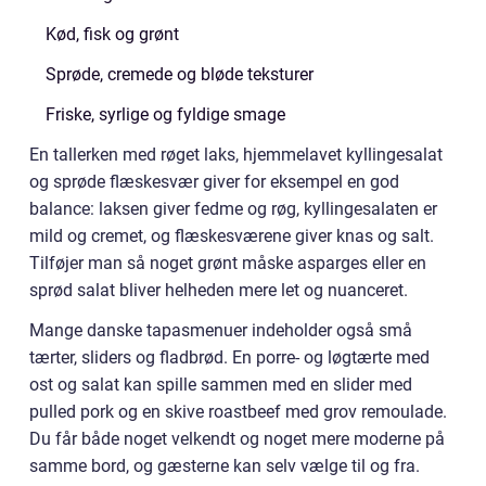
Kød, fisk og grønt
Sprøde, cremede og bløde teksturer
Friske, syrlige og fyldige smage
En tallerken med røget laks, hjemmelavet kyllingesalat
og sprøde flæskesvær giver for eksempel en god
balance: laksen giver fedme og røg, kyllingesalaten er
mild og cremet, og flæskesværene giver knas og salt.
Tilføjer man så noget grønt måske asparges eller en
sprød salat bliver helheden mere let og nuanceret.
Mange danske tapasmenuer indeholder også små
tærter, sliders og fladbrød. En porre- og løgtærte med
ost og salat kan spille sammen med en slider med
pulled pork og en skive roastbeef med grov remoulade.
Du får både noget velkendt og noget mere moderne på
samme bord, og gæsterne kan selv vælge til og fra.