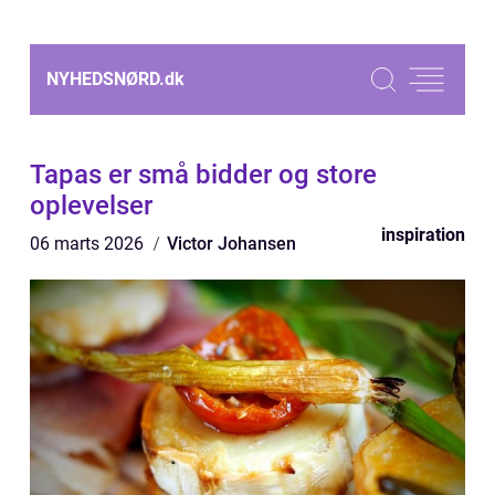
NYHEDSNØRD.
dk
Tapas er små bidder og store
oplevelser
inspiration
06 marts 2026
Victor Johansen