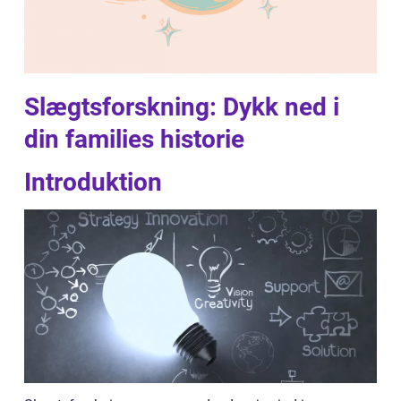
Slægtsforskning: Dykk ned i
din families historie
Introduktion