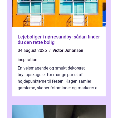
Lejeboliger i nørresundby: sådan finder
du den rette bolig
04 august 2026
Victor Johansen
inspiration
En velsmagende og smukt dekoreret
bryllupskage er for mange par et af
højdepunkterne til festen. Kagen samler
gæsterne, skaber fotominder og markerer et
af de mest festlige øjeblikke på dagen. Når
du ...