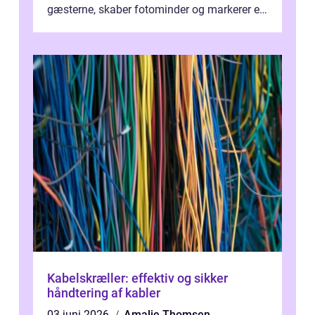
gæsterne, skaber fotominder og markerer et
af de mest festlige øjeblikke på dagen. Når
du ...
Kabelskræller: effektiv og sikker
håndtering af kabler
03 juni 2026
Amalie Thomsen