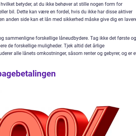
vilket betyder, at du ikke behøver at stille nogen form for
ler bil. Dette kan være en fordel, hvis du ikke har disse aktiver
 den anden side kan et lån med sikkerhed måske give dig en laver
og sammenligne forskellige låneudbydere. Tag ikke det første o
ere de forskellige muligheder. Tjek altid det årlige
erer alle lånets omkostninger, såsom renter og gebyrer, og er e
lbagebetalingen