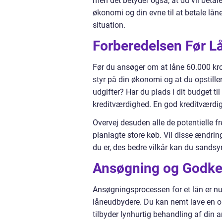
men det betyder også, at du vil betale
økonomi og din evne til at betale låne
situation.
Forberedelsen Før L
Før du ansøger om at låne 60.000 krone
styr på din økonomi og at du opstille
udgifter? Har du plads i dit budget t
kreditværdighed. En god kreditværdigh
Overvej desuden alle de potentielle fr
planlagte store køb. Vil disse ændring
du er, des bedre vilkår kan du sandsy
Ansøgning og Godke
Ansøgningsprocessen for et lån er nu
låneudbydere. Du kan nemt lave en o
tilbyder lynhurtig behandling af d