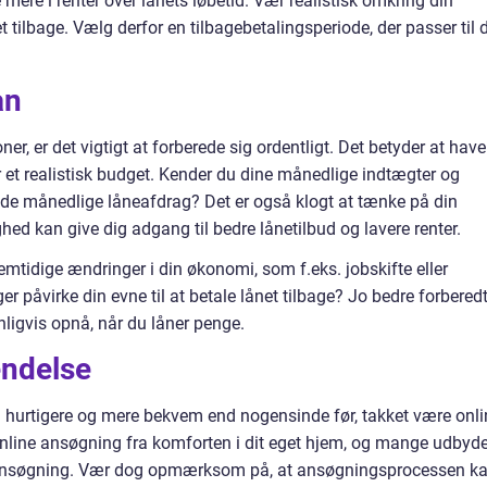
 mere i renter over lånets løbetid. Vær realistisk omkring din
t tilbage. Vælg derfor en tilbagebetalingsperiode, der passer til 
ån
r, er det vigtigt at forberede sig ordentligt. Det betyder at have
r et realistisk budget. Kender du dine månedlige indtægter og
il de månedlige låneafdrag? Det er også klogt at tænke på din
ed kan give dig adgang til bedre lånetilbud og lavere renter.
emtidige ændringer i din økonomi, som f.eks. jobskifte eller
er påvirke din evne til at betale lånet tilbage? Jo bedre forbered
nligvis opnå, når du låner penge.
ndelse
 hurtigere og mere bekvem end nogensinde før, takket være onli
nline ansøgning fra komforten i dit eget hjem, og mange udbyd
in ansøgning. Vær dog opmærksom på, at ansøgningsprocessen k