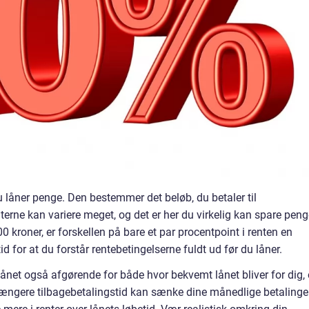
u låner penge. Den bestemmer det beløb, du betaler til
erne kan variere meget, og det er her du virkelig kan spare peng
0 kroner, er forskellen på bare et par procentpoint i renten en
or at du forstår rentebetingelserne fuldt ud før du låner.
lånet også afgørende for både hvor bekvemt lånet bliver for dig,
 længere tilbagebetalingstid kan sænke dine månedlige betalinger