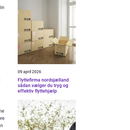
din
09 april 2026
t
Flyttefirma nordsjælland
sådan vælger du tryg og
effektiv flyttehjælp
ne
ere
an