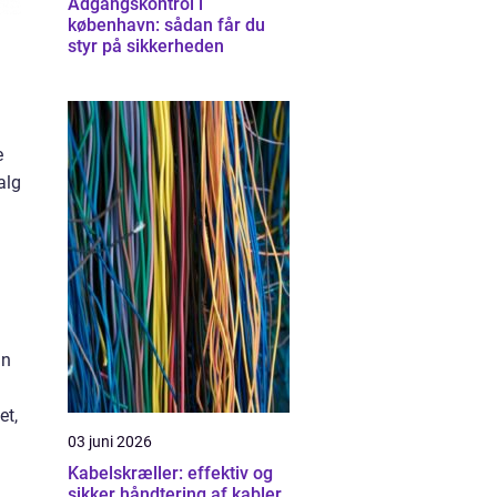
Adgangskontrol i
københavn: sådan får du
styr på sikkerheden
e
alg
un
et,
03 juni 2026
Kabelskræller: effektiv og
sikker håndtering af kabler