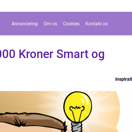
Annoncering
Om os
Cookies
Kontakt os
00 Kroner Smart og
inspirat