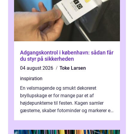
Adgangskontrol i københavn: sådan får
du styr på sikkerheden
04 august 2026
Toke Larsen
inspiration
En velsmagende og smukt dekoreret
bryllupskage er for mange par et af
højdepunkterne til festen. Kagen samler
gæsterne, skaber fotominder og markerer et
af de mest festlige øjeblikke på dagen. Når
du ...