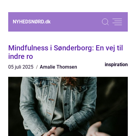
NYHEDSNØRD.
dk
Mindfulness i Sønderborg: En vej til
indre ro
inspiration
05 juli 2025
Amalie Thomsen