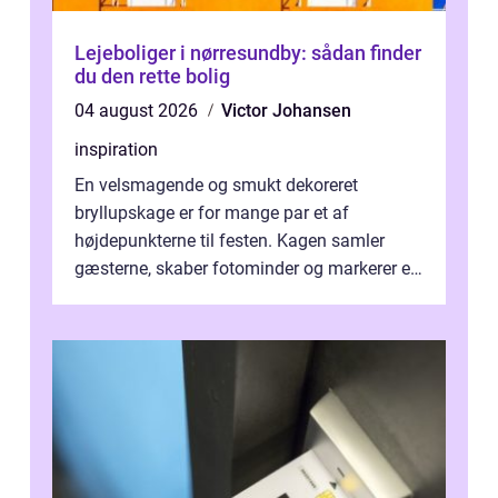
Lejeboliger i nørresundby: sådan finder
du den rette bolig
04 august 2026
Victor Johansen
inspiration
En velsmagende og smukt dekoreret
bryllupskage er for mange par et af
højdepunkterne til festen. Kagen samler
gæsterne, skaber fotominder og markerer et
af de mest festlige øjeblikke på dagen. Når
du ...