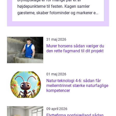
højdepunkterne til festen. Kagen samler
gæsterne, skaber fotominder og markerer et
af de mest festlige øjeblikke på dagen. Når
du ...
31 maj 2026
Murer horsens sådan vælger du
den rette fagmand til dit projekt
01 maj 2026
Natur-teknologi 4-6: sådan får
mellemtrinnet stærke naturfaglige
kompetencer
09 april 2026
Flyttefirma nordsjælland sådan