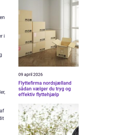
den
r i
g
09 april 2026
Flyttefirma nordsjælland
sådan vælger du tryg og
er,
effektiv flyttehjælp
 af
it