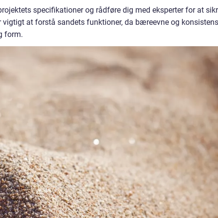
rojektets specifikationer og rådføre dig med eksperter for at sik
 vigtigt at forstå sandets funktioner, da bæreevne og konsisten
g form.