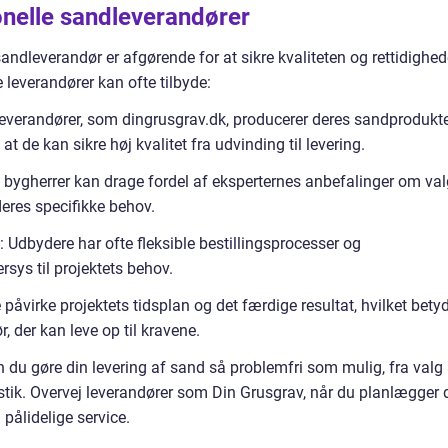
onelle sandleverandører
andleverandør er afgørende for at sikre kvaliteten og rettidighe
 leverandører kan ofte tilbyde:
leverandører, som dingrusgrav.dk, producerer deres sandprodukte
at de kan sikre høj kvalitet fra udvinding til levering.
 bygherrer kan drage fordel af eksperternes anbefalinger om val
 deres specifikke behov.
: Udbydere har ofte fleksible bestillingsprocesser og
sys til projektets behov.
 påvirke projektets tidsplan og det færdige resultat, hvilket betyd
r, der kan leve op til kravene.
an du gøre din levering af sand så problemfri som mulig, fra valg
gistik. Overvej leverandører som Din Grusgrav, når du planlægger d
 pålidelige service.