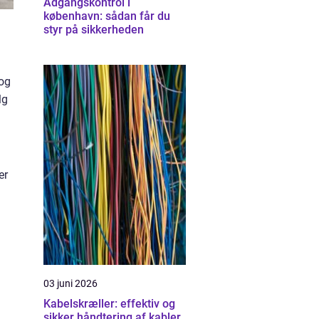
Adgangskontrol i
københavn: sådan får du
styr på sikkerheden
 og
lg
er
03 juni 2026
Kabelskræller: effektiv og
sikker håndtering af kabler