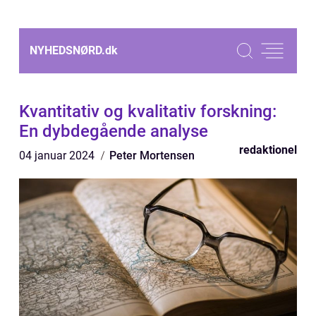
NYHEDSNØRD.
dk
Kvantitativ og kvalitativ forskning:
En dybdegående analyse
redaktionel
04 januar 2024
Peter Mortensen