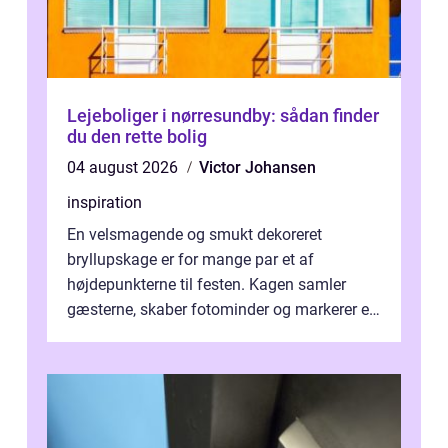
Lejeboliger i nørresundby: sådan finder
du den rette bolig
04 august 2026
Victor Johansen
inspiration
En velsmagende og smukt dekoreret
bryllupskage er for mange par et af
højdepunkterne til festen. Kagen samler
gæsterne, skaber fotominder og markerer et
af de mest festlige øjeblikke på dagen. Når
du ...