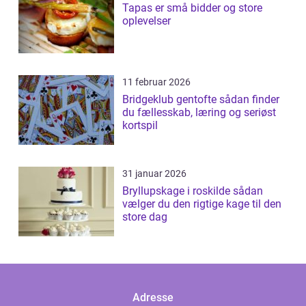
Tapas er små bidder og store
oplevelser
11 februar 2026
Bridgeklub gentofte sådan finder
du fællesskab, læring og seriøst
kortspil
31 januar 2026
Bryllupskage i roskilde sådan
vælger du den rigtige kage til den
store dag
Adresse