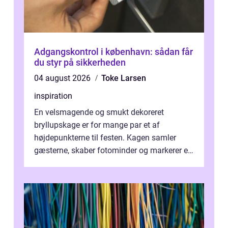
Adgangskontrol i københavn: sådan får
du styr på sikkerheden
04 august 2026
Toke Larsen
inspiration
En velsmagende og smukt dekoreret
bryllupskage er for mange par et af
højdepunkterne til festen. Kagen samler
gæsterne, skaber fotominder og markerer et
af de mest festlige øjeblikke på dagen. Når
du ...