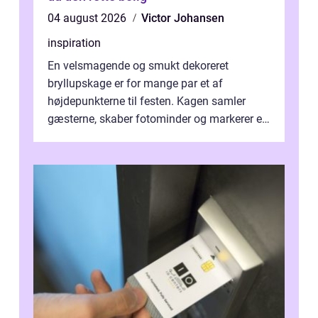
04 august 2026
Victor Johansen
inspiration
En velsmagende og smukt dekoreret
bryllupskage er for mange par et af
højdepunkterne til festen. Kagen samler
gæsterne, skaber fotominder og markerer et
af de mest festlige øjeblikke på dagen. Når
du ...