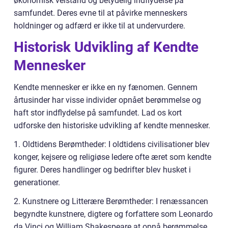
økonomisk velstand og betydelig indflydelse på
samfundet. Deres evne til at påvirke menneskers
holdninger og adfærd er ikke til at undervurdere.
Historisk Udvikling af Kendte
Mennesker
Kendte mennesker er ikke en ny fænomen. Gennem
årtusinder har visse individer opnået berømmelse og
haft stor indflydelse på samfundet. Lad os kort
udforske den historiske udvikling af kendte mennesker.
1. Oldtidens Berømtheder: I oldtidens civilisationer blev
konger, kejsere og religiøse ledere ofte æret som kendte
figurer. Deres handlinger og bedrifter blev husket i
generationer.
2. Kunstnere og Litterære Berømtheder: I renæssancen
begyndte kunstnere, digtere og forfattere som Leonardo
da Vinci og William Shakespeare at opnå berømmelse.