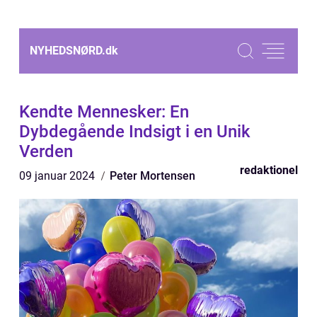
NYHEDSNØRD.
dk
Kendte Mennesker: En
Dybdegående Indsigt i en Unik
Verden
redaktionel
09 januar 2024
Peter Mortensen