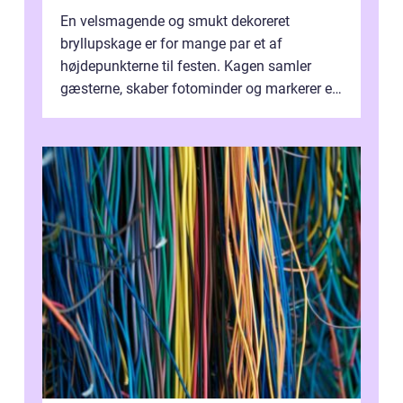
En velsmagende og smukt dekoreret
bryllupskage er for mange par et af
højdepunkterne til festen. Kagen samler
gæsterne, skaber fotominder og markerer et
af de mest festlige øjeblikke på dagen. Når
du ...