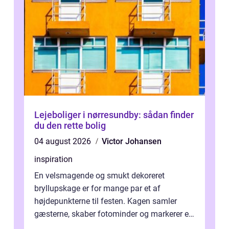
Lejeboliger i nørresundby: sådan finder
du den rette bolig
04 august 2026
Victor Johansen
inspiration
En velsmagende og smukt dekoreret
bryllupskage er for mange par et af
højdepunkterne til festen. Kagen samler
gæsterne, skaber fotominder og markerer et
af de mest festlige øjeblikke på dagen. Når