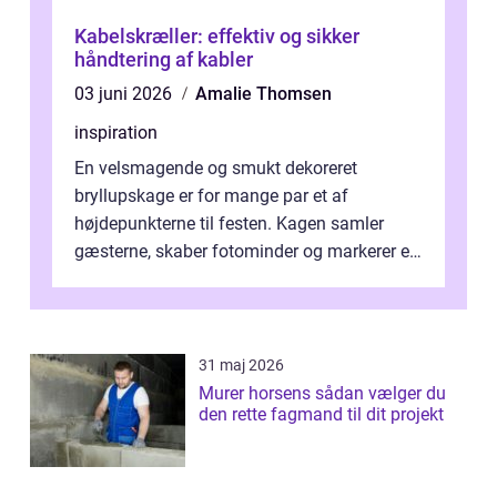
Kabelskræller: effektiv og sikker
håndtering af kabler
03 juni 2026
Amalie Thomsen
inspiration
En velsmagende og smukt dekoreret
bryllupskage er for mange par et af
højdepunkterne til festen. Kagen samler
gæsterne, skaber fotominder og markerer et
af de mest festlige øjeblikke på dagen. Når
du ...
31 maj 2026
Murer horsens sådan vælger du
den rette fagmand til dit projekt