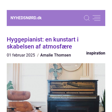
NYHEDSNØRD.
dk
Hyggepianist: en kunstart i
skabelsen af atmosfære
inspiration
01 februar 2025
Amalie Thomsen