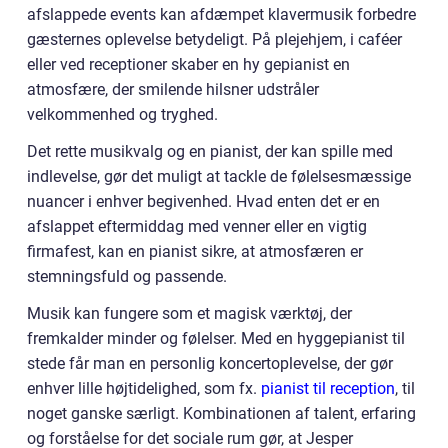
afslappede events kan afdæmpet klavermusik forbedre
gæsternes oplevelse betydeligt. På plejehjem, i caféer
eller ved receptioner skaber en hy gepianist en
atmosfære, der smilende hilsner udstråler
velkommenhed og tryghed.
Det rette musikvalg og en pianist, der kan spille med
indlevelse, gør det muligt at tackle de følelsesmæssige
nuancer i enhver begivenhed. Hvad enten det er en
afslappet eftermiddag med venner eller en vigtig
firmafest, kan en pianist sikre, at atmosfæren er
stemningsfuld og passende.
Musik kan fungere som et magisk værktøj, der
fremkalder minder og følelser. Med en hyggepianist til
stede får man en personlig koncertoplevelse, der gør
enhver lille højtidelighed, som fx.
pianist til reception
, til
noget ganske særligt. Kombinationen af talent, erfaring
og forståelse for det sociale rum gør, at Jesper