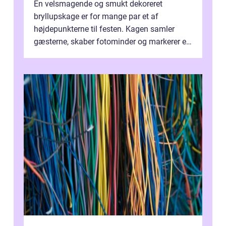
En velsmagende og smukt dekoreret
bryllupskage er for mange par et af
højdepunkterne til festen. Kagen samler
gæsterne, skaber fotominder og markerer et
af de mest festlige øjeblikke på dagen. Når
du ...