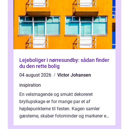
Lejeboliger i nørresundby: sådan finder
du den rette bolig
04 august 2026
Victor Johansen
inspiration
En velsmagende og smukt dekoreret
bryllupskage er for mange par et af
højdepunkterne til festen. Kagen samler
gæsterne, skaber fotominder og markerer et
af de mest festlige øjeblikke på dagen. Når