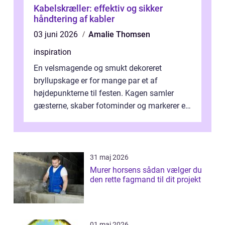
Kabelskræller: effektiv og sikker
håndtering af kabler
03 juni 2026
Amalie Thomsen
inspiration
En velsmagende og smukt dekoreret
bryllupskage er for mange par et af
højdepunkterne til festen. Kagen samler
gæsterne, skaber fotominder og markerer et
af de mest festlige øjeblikke på dagen. Når
du ...
31 maj 2026
Murer horsens sådan vælger du
den rette fagmand til dit projekt
01 maj 2026