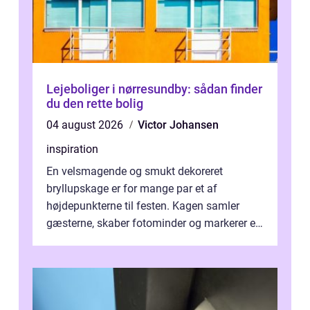
Lejeboliger i nørresundby: sådan finder
du den rette bolig
04 august 2026
Victor Johansen
inspiration
En velsmagende og smukt dekoreret
bryllupskage er for mange par et af
højdepunkterne til festen. Kagen samler
gæsterne, skaber fotominder og markerer et
af de mest festlige øjeblikke på dagen. Når
du ...