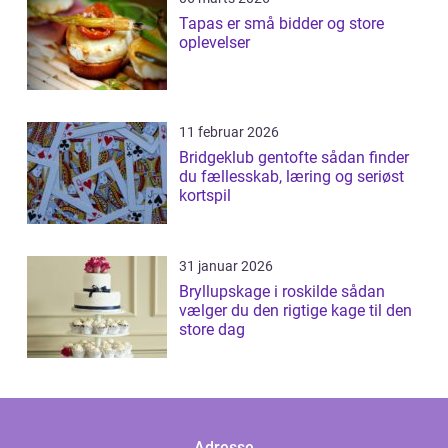
Tapas er små bidder og store
oplevelser
11 februar 2026
Bridgeklub gentofte sådan finder
du fællesskab, læring og seriøst
kortspil
31 januar 2026
Bryllupskage i roskilde sådan
vælger du den rigtige kage til den
store dag
Adresse