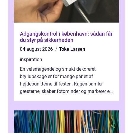
Adgangskontrol i københavn: sådan får
du styr på sikkerheden
04 august 2026
Toke Larsen
inspiration
En velsmagende og smukt dekoreret
bryllupskage er for mange par et af
højdepunkterne til festen. Kagen samler
gæsterne, skaber fotominder og markerer et
af de mest festlige øjeblikke på dagen. Når
du ...