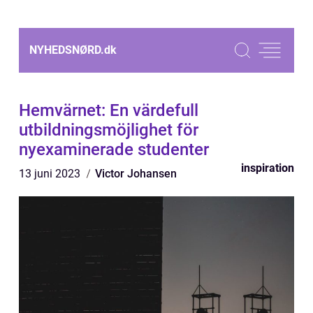
NYHEDSNØRD.
dk
Hemvärnet: En värdefull
utbildningsmöjlighet för
nyexaminerade studenter
inspiration
13 juni 2023
Victor Johansen