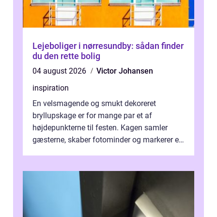
Lejeboliger i nørresundby: sådan finder
du den rette bolig
04 august 2026
Victor Johansen
inspiration
En velsmagende og smukt dekoreret
bryllupskage er for mange par et af
højdepunkterne til festen. Kagen samler
gæsterne, skaber fotominder og markerer et
af de mest festlige øjeblikke på dagen. Når
du ...