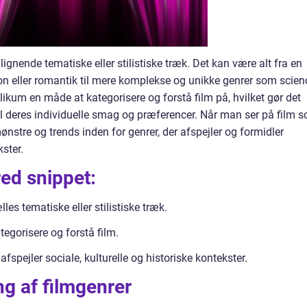
 lignende tematiske eller stilistiske træk. Det kan være alt fra en
n eller romantik til mere komplekse og unikke genrer som scien
ublikum en måde at kategorisere og forstå film på, hvilket gør det
re til deres individuelle smag og præferencer. Når man ser på film 
nstre og trends inden for genrer, der afspejler og formidler
kster.
red snippet:
les tematiske eller stilistiske træk.
egorisere og forstå film.
fspejler sociale, kulturelle og historiske kontekster.
g af filmgenrer