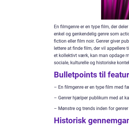
En filmgenre er en type film, der deler
enkel og genkendelig genre som actio
fiction eller film noir. Genrer giver p
lettere at finde film, der vil appelle
et kollektivt værk, kan man opdage mø
sociale, kulturelle og historiske konte
Bulletpoints til featu
– En filmgenre er en type film med fæl
– Genrer hjælper publikum med at kat
– Mønstre og trends inden for genrer a
Historisk gennemgan