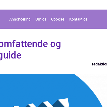
Annoncering
Om os
Cookies
Kontakt os
 omfattende og
guide
redaktio