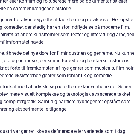
nter eller kortfilm og fokuserede mere på dokumentarisk eller
tælle en sammenhængende historie.
enrer for alvor begyndte at tage form og udvikle sig. Her opsto
komedier, der stadig har en stor indflydelse på moderne film.
spireret af andre kunstformer som teater og litteratur og arbejde
mfilmformatet havde.
rne, åbnede det nye døre for filmindustrien og genrerne. Nu kunn
d, dialog og musik, der kunne forbedre og forstærke historiens
ridt førte til fremkomsten af nye genrer som musicals, film noir
edrede eksisterende genrer som romantik og komedie.
er fortsat med at udvikle sig og udfordre konventionerne. Genrer
n blev mere visuelt komplekse og teknologisk avancerede takket
og computergrafik. Samtidig har flere hybridgenrer opstået som
nrer og eksperimentelle tilgange.
ustri var genrer ikke så definerede eller varierede som i dag.