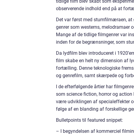
tidlige film blev skabt som eksperime
observerende indhold end på at for
Det var først med stumfilmæraen, at g
genrer som westerns, melodramaer og 
Mange af de tidlige filmgenrer var in
inden for de begrænsninger, som stu
Da lydfilm blev introduceret i 1920’e
film skabe en helt ny dimension af ly
fortælling. Denne teknologiske fremsk
og genrefilm, samt skærpede og forb
I de efterfølgende årtier har filmgenr
som science fiction, horror og actio
være udviklingen af specialeffekter 
følge af en blanding af forskellige ge
Bulletpoints til featured snippet:
– I begyndelsen af kommerciel filmind