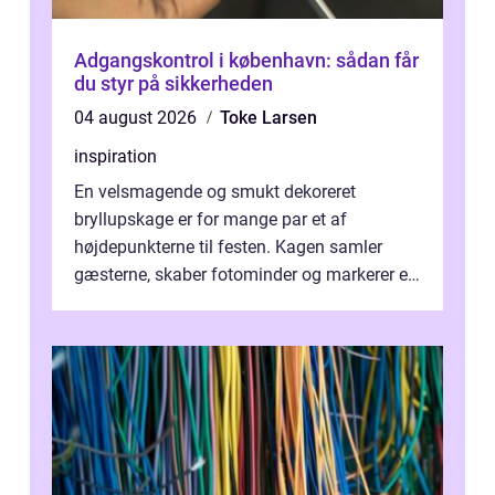
Adgangskontrol i københavn: sådan får
du styr på sikkerheden
04 august 2026
Toke Larsen
inspiration
En velsmagende og smukt dekoreret
bryllupskage er for mange par et af
højdepunkterne til festen. Kagen samler
gæsterne, skaber fotominder og markerer et
af de mest festlige øjeblikke på dagen. Når
du ...