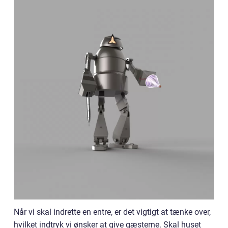
Når vi skal indrette en entre, er det vigtigt at tænke over,
hvilket indtryk vi ønsker at give gæsterne. Skal huset