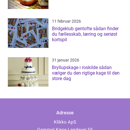
11 februar 2026
Bridgeklub gentofte sådan finder
du fællesskab, læring og seriøst
kortspil
31 januar 2026
Bryllupskage i roskilde sådan
vælger du den rigtige kage til den
store dag
Adresse