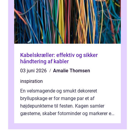
Kabelskræller: effektiv og sikker
håndtering af kabler
03 juni 2026
Amalie Thomsen
inspiration
En velsmagende og smukt dekoreret
bryllupskage er for mange par et af
højdepunkterne til festen. Kagen samler
gæsterne, skaber fotominder og markerer et
af de mest festlige øjeblikke på dagen. Når
du ...