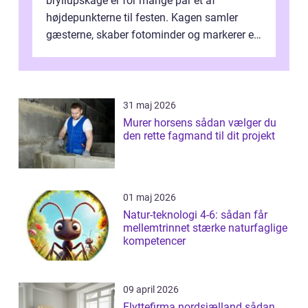
bryllupskage er for mange par et af
højdepunkterne til festen. Kagen samler
gæsterne, skaber fotominder og markerer et
af de mest festlige øjeblikke på dagen. Når
du ...
31 maj 2026
Murer horsens sådan vælger du
den rette fagmand til dit projekt
01 maj 2026
Natur-teknologi 4-6: sådan får
mellemtrinnet stærke naturfaglige
kompetencer
09 april 2026
Flyttefirma nordsjælland sådan