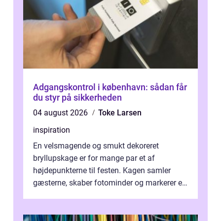
Adgangskontrol i københavn: sådan får
du styr på sikkerheden
04 august 2026
Toke Larsen
inspiration
En velsmagende og smukt dekoreret
bryllupskage er for mange par et af
højdepunkterne til festen. Kagen samler
gæsterne, skaber fotominder og markerer et
af de mest festlige øjeblikke på dagen. Når
du ...