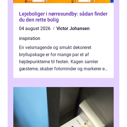
Lejeboliger i nørresundby: sådan finder
du den rette bolig
04 august 2026
Victor Johansen
inspiration
En velsmagende og smukt dekoreret
bryllupskage er for mange par et af
højdepunkterne til festen. Kagen samler
gæsterne, skaber fotominder og markerer et
af de mest festlige øjeblikke på dagen. Når
du ...