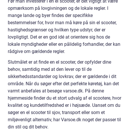
Før man investerer i en el scooter, er det vigtigt at være
opmærksom på lovgivningen og de lokale regler. I
mange lande og byer findes der specifikke
bestemmelser for, hvor man må køre på sin el scooter,
hastighedsgrænser og hvilken type udstyr, der er
lovpligtigt. Det er en god idé at orientere sig hos de
lokale myndigheder eller en pålidelig forhandler, der kan
rådgive om gældende regler.
Slutmålet er at finde en el scooter, der opfylder dine
behov, samtidig med at den lever op til de
sikkerhedsstandarder og lovkrav, der er gældende i dit
område. Når du søger efter det perfekte køretøj, kan det
varmt anbefales at besøge varsoe.dk. På denne
hjemmeside finder du et stort udvalg af el scootere, hvor
kvalitet og kundetilfredshed er i højsæde. Uanset om du
søger en el scooter til sjov, transport eller som et
miljøvenligt alternativ, har Varsoe.dk noget der passer til
din stil og dit behov.