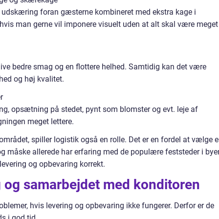
til udskæring foran gæsterne kombineret med ekstra kage i
 hvis man gerne vil imponere visuelt uden at alt skal være meget
ve bedre smag og en flottere helhed. Samtidig kan det være
hed og høj kvalitet.
r
ing, opsætning på stedet, pynt som blomster og evt. leje af
gningen meget lettere.
mrådet, spiller logistik også en rolle. Det er en fordel at vælge 
og måske allerede har erfaring med de populære feststeder i bye
 levering og opbevaring korrekt.
g og samarbejdet med konditoren
blemer, hvis levering og opbevaring ikke fungerer. Derfor er de
s i god tid.