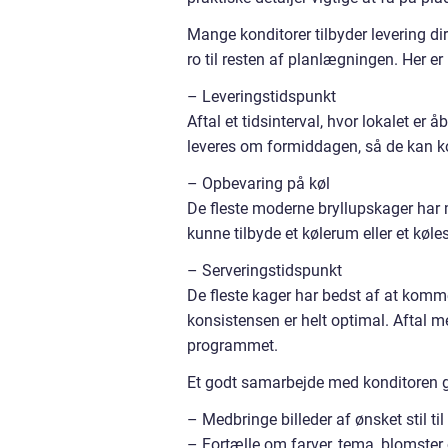
Mange konditorer tilbyder levering dire
ro til resten af planlægningen. Her er
– Leveringstidspunkt
Aftal et tidsinterval, hvor lokalet er
leveres om formiddagen, så de kan k
– Opbevaring på køl
De fleste moderne bryllupskager har m
kunne tilbyde et kølerum eller et køle
– Serveringstidspunkt
De fleste kager har bedst af at komm
konsistensen er helt optimal. Aftal m
programmet.
Et godt samarbejde med konditoren gø
– Medbringe billeder af ønsket stil t
– Fortælle om farver, tema, blomster