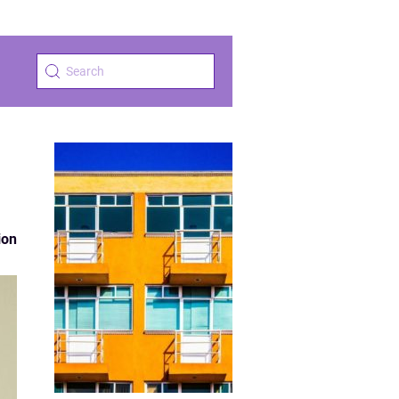
u
ion