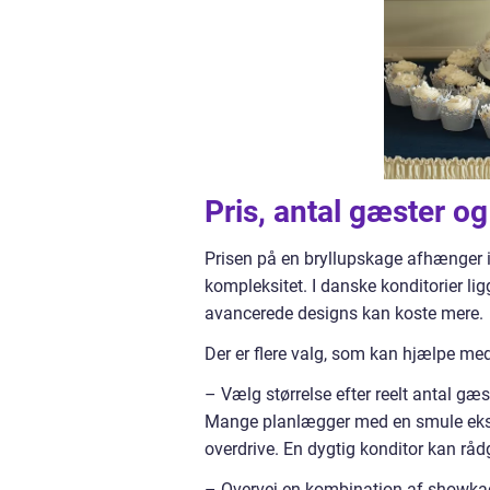
Pris, antal gæster og
Prisen på en bryllupskage afhænger i
kompleksitet. I danske konditorier lig
avancerede designs kan koste mere.
Der er flere valg, som kan hjælpe me
– Vælg størrelse efter reelt antal gæs
Mange planlægger med en smule ekstra
overdrive. En dygtig konditor kan rå
– Overvej en kombination af showk