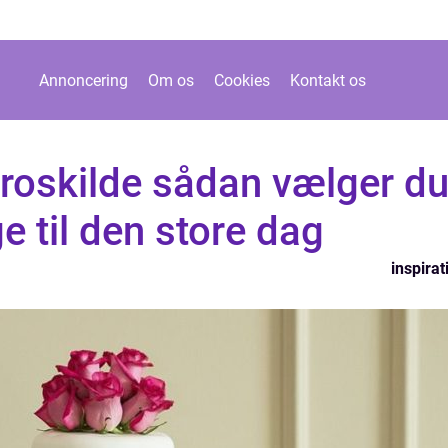
Annoncering
Om os
Cookies
Kontakt os
 roskilde sådan vælger d
e til den store dag
inspirat