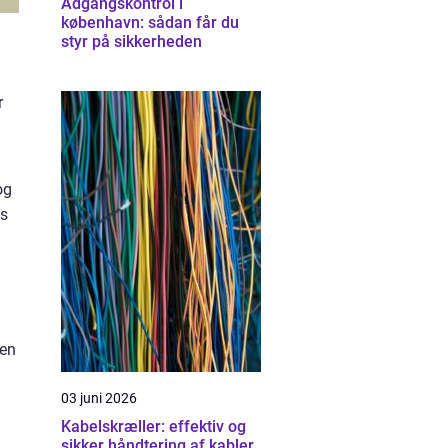
Adgangskontrol i
københavn: sådan får du
styr på sikkerheden
r
og
is
den
03 juni 2026
Kabelskræller: effektiv og
sikker håndtering af kabler