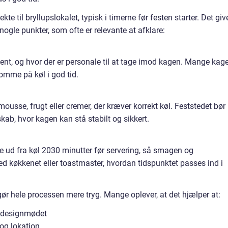
kte til bryllupslokalet, typisk i timerne før festen starter. Det giv
 nogle punkter, som ofte er relevante at afklare:
 åbent, og hvor der er personale til at tage imod kagen. Mange kag
omme på køl i god tid.
ousse, frugt eller cremer, der kræver korrekt køl. Feststedet bør
skab, hvor kagen kan stå stabilt og sikkert.
e ud fra køl 2030 minutter før servering, så smagen og
ed køkkenet eller toastmaster, hvordan tidspunktet passes ind i
r hele processen mere tryg. Mange oplever, at det hjælper at:
il designmødet
 og lokation