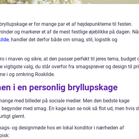
yllupskage er for mange par et af højdepunkterne til festen.
nder og markerer et af de mest festlige øjeblikke på dagen. Nå
ilde
, handler det derfor både om smag, stil, logistik og
 ro i maven og sikre, at den passer perfekt til jeres tema, budget 
igtigste valg, du står overfor fra smagsprøver og design til pr
ne i og omkring Roskilde.
en i en personlig bryllupskage
 mange med billeder på sociale medier. Men den bedste kage
n begynder med smag. En kage kan se nok så flot ud, men hvis 
rtigt glemt.
smags- og designmøde hos en lokal konditor i nærheden af
pisk: