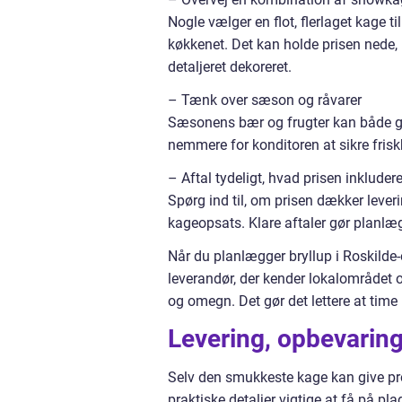
Nogle vælger en flot, flerlaget kage 
køkkenet. Det kan holde prisen nede,
detaljeret dekoreret.
– Tænk over sæson og råvarer
Sæsonens bær og frugter kan både gi
nemmere for konditoren at sikre frisk
– Aftal tydeligt, hvad prisen inkludere
Spørg ind til, om prisen dækker lever
kageopsats. Klare aftaler gør planlæ
Når du planlægger bryllup i Roskilde-o
leverandør, der kender lokalområdet 
og omegn. Det gør det lettere at time
Levering, opbevarin
Selv den smukkeste kage kan give pro
praktiske detaljer vigtige at få på plad