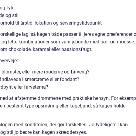
og fyld
e og stil
rhold til årstid, lokation og serveringstidspunkt
orskellige lag, så kagen både passer til jeres egne præferencer 
e og lette kombinationer som vaniljebunde med bær og mousse.
om chokolade, karamel eller passionsfrugt.
overveje:
blomster, eller mere moderne og farverig?
håndlavede i smørcreme eller fondant?
dpynt eller farvetema?
pe med at afstemme drømmene med praktiske hensyn. For eksemp
en bestemt type opsmøring eller kagebund, så kagen holder
alogen med konditoren, der gør forskellen. Jo tydeligere I kan
 og stil jo bedre kan kagen skræddersyes.