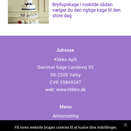
Bryllupskage i roskilde sådan
vælger du den rigtige kage til den
store dag
Adresse
web:
www.klikko.dk
Menu
Annoncering
Om os
På vores website bruges cookies til at huske dine indstillinger,