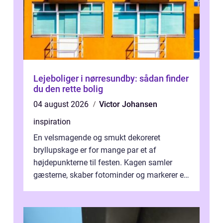
Lejeboliger i nørresundby: sådan finder
du den rette bolig
04 august 2026
Victor Johansen
inspiration
En velsmagende og smukt dekoreret
bryllupskage er for mange par et af
højdepunkterne til festen. Kagen samler
gæsterne, skaber fotominder og markerer et
af de mest festlige øjeblikke på dagen. Når
du ...