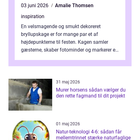
03 juni 2026
Amalie Thomsen
inspiration
En velsmagende og smukt dekoreret
bryllupskage er for mange par et af
højdepunkterne til festen. Kagen samler
gæsterne, skaber fotominder og markerer et
af de mest festlige øjeblikke på dagen. Når
du ...
31 maj 2026
Murer horsens sådan vælger du
den rette fagmand til dit projekt
01 maj 2026
Natur-teknologi 4-6: sådan får
mellemtrinnet stærke naturfaglige