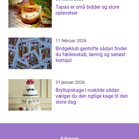
Tapas er små bidder og store
oplevelser
11 februar 2026
Bridgeklub gentofte sådan finder
du fællesskab, læring og seriøst
kortspil
31 januar 2026
Bryllupskage i roskilde sådan
vælger du den rigtige kage til den
store dag
Adresse