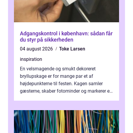
Adgangskontrol i københavn: sådan får
du styr på sikkerheden
04 august 2026
Toke Larsen
inspiration
En velsmagende og smukt dekoreret
bryllupskage er for mange par et af
højdepunkterne til festen. Kagen samler
gæsterne, skaber fotominder og markerer et
af de mest festlige øjeblikke på dagen. Når
du ...