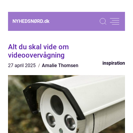
NYHEDSNØRD.
dk
Alt du skal vide om
videoovervågning
inspiration
27 april 2025
Amalie Thomsen