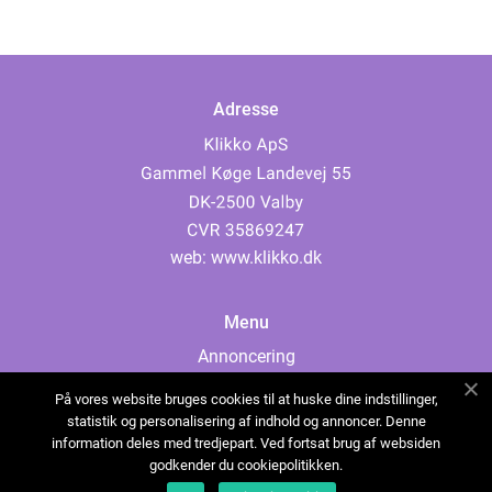
Adresse
web:
www.klikko.dk
Menu
Annoncering
Om os
På vores website bruges cookies til at huske dine indstillinger,
Cookies
statistik og personalisering af indhold og annoncer. Denne
information deles med tredjepart. Ved fortsat brug af websiden
Kontakt os
godkender du cookiepolitikken.
Sitemap