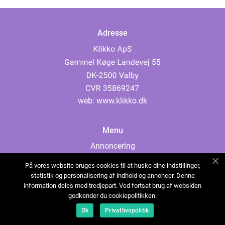
Adresse
web:
www.klikko.dk
Menu
Annoncering
Om os
På vores website bruges cookies til at huske dine indstillinger,
Cookies
statistik og personalisering af indhold og annoncer. Denne
information deles med tredjepart. Ved fortsat brug af websiden
Kontakt os
godkender du cookiepolitikken.
Sitemap
Ok
Privatlivspolitik