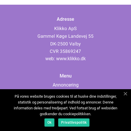
Adresse
web:
www.klikko.dk
Menu
Annoncering
Om os
På vores website bruges cookies til at huske dine indstillinger,
Cookies
statistik og personalisering af indhold og annoncer. Denne
information deles med tredjepart. Ved fortsat brug af websiden
Kontakt os
godkender du cookiepolitikken.
Sitemap
Ok
Privatlivspolitik